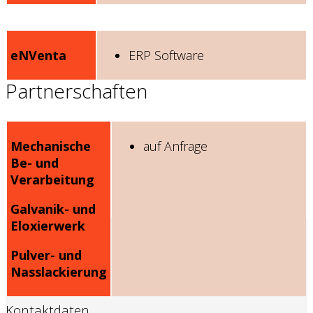
eNVenta
ERP Software
Partnerschaften
Mechanische
auf Anfrage
Be- und
Verarbeitung
Galvanik- und
Eloxierwerk
Pulver- und
Nasslackierung
Kontaktdaten