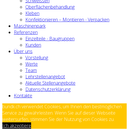
Schweissen
Oberflächenbehandlung
Kleben
Konfektionieren – Montieren - Verpacken
Maschinenpark
Referenzen
Einzelteile - Baugruppen
Kunden
Über uns
Vorstellung
Werte
Team
Lehrstellenangebot
Aktuelle Stellenangebote
Datenschutzerklärung
Kontakte
bundk.ch verwendet Cookies, um Ihnen den bestmöglichen
Service zu gewährleisten. Wenn Sie auf dieser Webseite
weitersurfen, stimmen Sie der Nutzung von Cookies zu.
Ich akzeptiere